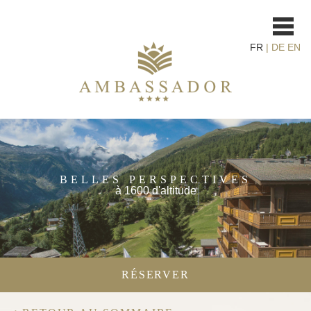
FR
|
DE
EN
BELLES PERSPECTIVES
à 1600 d'altitude
RÉSERVER